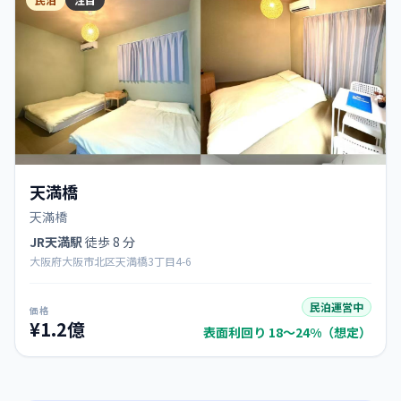
天満橋
天滿橋
JR天満駅
徒歩 8 分
大阪府大阪市北区天満橋3丁目4-6
民泊運営中
価格
¥1.2億
表面利回り 18〜24%（想定）