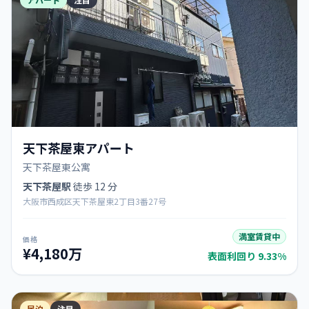
天下茶屋東アパート
天下茶屋東公寓
天下茶屋駅
徒歩 12 分
大阪市西成区天下茶屋東2丁目3番27号
満室賃貸中
価格
¥4,180万
表面利回り 9.33%
民泊
注目