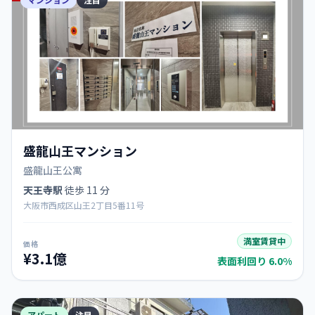
盛龍山王マンション
盛龍山王公寓
天王寺駅
徒歩 11 分
大阪市西成区山王2丁目5番11号
満室賃貸中
価格
¥3.1億
表面利回り 6.0%
アパート
注目